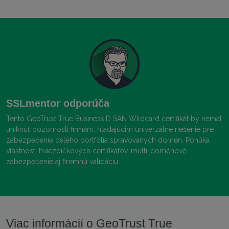
SSLmentor odporúča
Tento GeoTrust True BusinessID SAN Wildcard certifikát by nemal
uniknúť pozornosti firmám, hľadajúcim univerzálne riešenie pre
zabezpečenie celého portfólia spravovaných domén. Ponúka
vlastnosti hviezdičkových certifikátov, multi-doménové
zabezpečenie aj firemnú validáciu.
Viac informácií o GeoTrust True