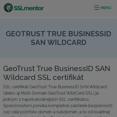
Kvalitné TLS/SSL certifikáty pre webové stránky a
internetové projekty.
MENU
GEOTRUST TRUE BUSINESSID
SAN WILDCARD
GeoTrust True BusinessID SAN
Wildcard SSL certifikát
SSL certifikát GeoTrust True BusinessID SAN Wildcard
(alebo aj Multi-Domain GeoTrust WildCard SSL) je
jedným z najuniverzálnejších SSL certifikátov.
Spoločnosťom ponúka kompletné zaistenie bezpečnosti
cez celé potrfólio domén a subdomén, a to od kvalitnej