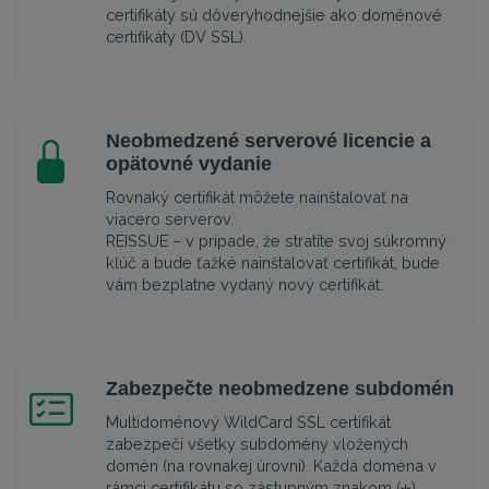
certifikáty sú dôveryhodnejšie ako doménové
certifikáty (DV SSL).
Neobmedzené serverové licencie a
opätovné vydanie
Rovnaký certifikát môžete nainštalovať na
viacero serverov.
REISSUE – v prípade, že stratíte svoj súkromný
kľúč a bude ťažké nainštalovať certifikát, bude
vám bezplatne vydaný nový certifikát.
Zabezpečte neobmedzene subdomén
Multidoménový WildCard SSL certifikát
zabezpečí všetky subdomény vložených
domén (na rovnakej úrovni). Každá doména v
rámci certifikátu so zástupným znakom (
)