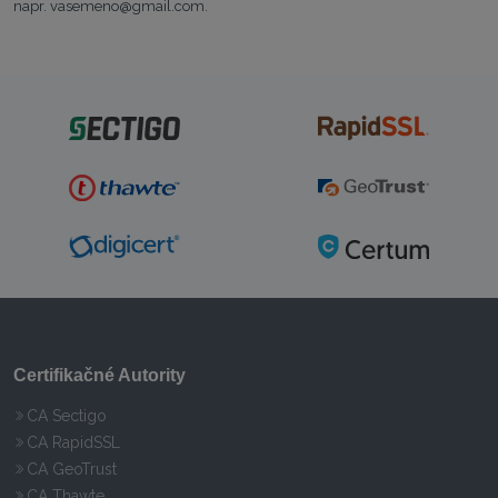
napr. vasemeno@gmail.com.
Certifikačné Autority
CA Sectigo
CA RapidSSL
CA GeoTrust
CA Thawte