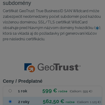
subdomény
Certifikát GeoTrust True BusinessID SAN Wildcard môže
zabezpečiť neobmedzený počet subdomén pod každou
vloženou doménou. SSL/TLS certifikát WildCard
obsahuje pred hlavným názvom domény hviezdičku (
),
ktorá sa vkladá aj do požiadavky pri generovaní kľúčov
pre následnú certifikáciu.
Ceny / Predplatné
599 €
1 rok
ročne
(Celkom: 599 €)
562,50 €
2 roky
ročne
(Celkom: 1 125 €)