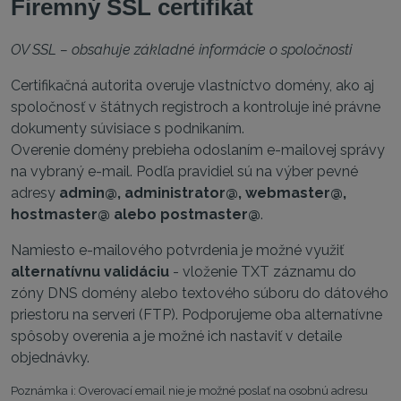
Firemný SSL certifikát
OV SSL – obsahuje základné informácie o spoločnosti
Certifikačná autorita overuje vlastníctvo domény, ako aj
spoločnosť v štátnych registroch a kontroluje iné právne
dokumenty súvisiace s podnikaním.
Overenie domény prebieha odoslaním e-mailovej správy
na vybraný e-mail. Podľa pravidiel sú na výber pevné
adresy
admin@, administrator@, webmaster@,
hostmaster@ alebo postmaster@
.
Namiesto e-mailového potvrdenia je možné využiť
alternatívnu validáciu
- vloženie TXT záznamu do
zóny DNS domény alebo textového súboru do dátového
priestoru na serveri (FTP). Podporujeme oba alternatívne
spôsoby overenia a je možné ich nastaviť v detaile
objednávky.
Poznámka i: Overovací email nie je možné poslať na osobnú adresu