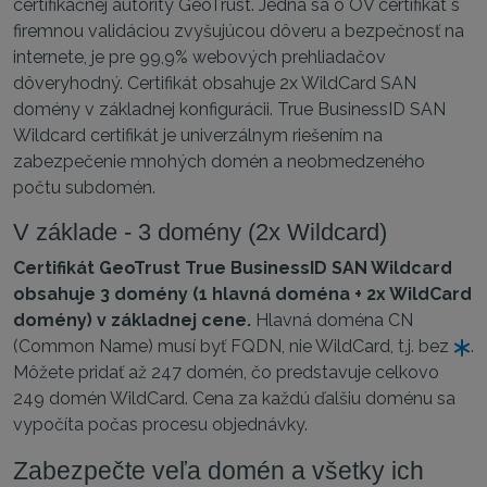
certifikačnej autority GeoTrust. Jedná sa o OV certifikát s
firemnou validáciou zvyšujúcou dôveru a bezpečnosť na
internete, je pre 99,9% webových prehliadačov
dôveryhodný. Certifikát obsahuje 2x WildCard SAN
domény v základnej konfigurácii. True BusinessID SAN
Wildcard certifikát je univerzálnym riešením na
zabezpečenie mnohých domén a neobmedzeného
počtu subdomén.
V základe - 3 domény (2x Wildcard)
Certifikát GeoTrust True BusinessID SAN Wildcard
obsahuje 3 domény (1 hlavná doména + 2x WildCard
domény) v základnej cene.
Hlavná doména CN
(Common Name) musí byť FQDN, nie WildCard, t.j. bez
.
Môžete pridať až 247 domén, čo predstavuje celkovo
249 domén WildCard. Cena za každú ďalšiu doménu sa
vypočíta počas procesu objednávky.
Zabezpečte veľa domén a všetky ich