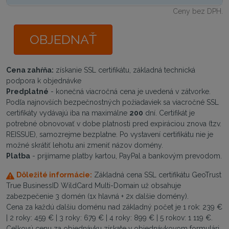
Ceny bez DPH.
OBJEDNAŤ
Cena zahŕňa:
získanie SSL certifikátu, základná technická
podpora k objednávke
Predplatné
- konečná viacročná cena je uvedená v zátvorke.
Podľa najnovších bezpečnostných požiadaviek sa viacročné SSL
certifikáty vydávajú iba na maximálne
200
dní. Certifikát je
potrebné obnovovať v dobe platnosti pred expiráciou znova (tzv.
REISSUE), samozrejme bezplatne. Po vystavení certifikátu nie je
možné skrátiť lehotu ani zmeniť názov domény.
Platba
- prijímame platby kartou, PayPal a bankovým prevodom.
Dôležité informácie:
Základná cena SSL certifikátu GeoTrust
True BusinessID WildCard Multi-Domain už obsahuje
zabezpečenie 3 domén (1x hlavná + 2x ďalšie domény).
Cena za každú ďalšiu doménu nad základný počet je 1 rok: 239 €
| 2 roky: 459 € | 3 roky: 679 € | 4 roky: 899 € | 5 rokov: 1 119 €.
Celkovú cenu za objednávku získate v objednávkovom formulári.