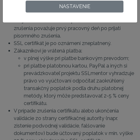
Zrušenie objednávky je možné len písomne
NASTAVENIE
pomocou autorizovaného formulára v Administrácii.
Pre jednoznačné určenie počtu dní sa za deň
zrušenia považuje prvý pracovný deň po prijatí
písomného zrušenia.
SSL certifikát je po oznámení zneplatnený.
Zákazníkovi je vrátená platba:
v plnej výške pri platbe bankovým prevodom;
pri platbe platobnou kartou, PayPal a iných si
prevádzkovateľ projektu SSLmentor vyhradzuje
právo vo vyúčtovaní odpočítať zaokrúhlený
transakčný poplatok podľa druhu platobnej
metódy, ktorý môže predstavovať 2-5 % ceny
certifikátu.
V prípade zrušenia certifikátu alebo ukončenia
validácie zo strany certifikačnej autority (napr.
zistenie podvodnej validácie, falšovanie
dokumentov) bude účtovaný poplatok v min. výške