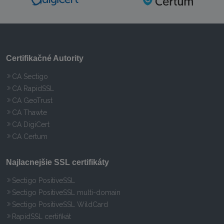
Certifikačné Autority
CA Sectigo
CA RapidSSL
CA GeoTrust
CA Thawte
CA DigiCert
CA Certum
Najlacnejšie SSL certifikáty
Sectigo PositiveSSL
Sectigo PositiveSSL multi-domain
Sectigo PositiveSSL WildCard
RapidSSL certifikát