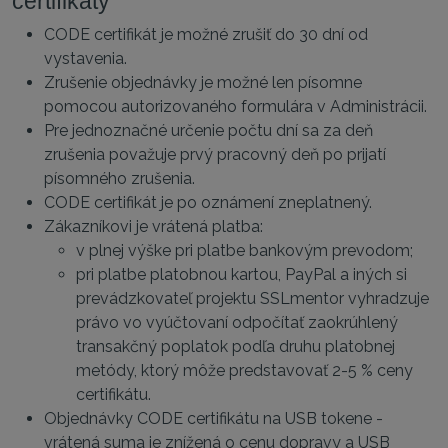
certifikáty
CODE certifikát je možné zrušiť do 30 dní od
vystavenia.
Zrušenie objednávky je možné len písomne
pomocou autorizovaného formulára v Administrácii.
Pre jednoznačné určenie počtu dní sa za deň
zrušenia považuje prvý pracovný deň po prijatí
písomného zrušenia.
CODE certifikát je po oznámení zneplatnený.
Zákazníkovi je vrátená platba:
v plnej výške pri platbe bankovým prevodom;
pri platbe platobnou kartou, PayPal a iných si
prevádzkovateľ projektu SSLmentor vyhradzuje
právo vo vyúčtovaní odpočítať zaokrúhlený
transakčný poplatok podľa druhu platobnej
metódy, ktorý môže predstavovať 2-5 % ceny
certifikátu.
Objednávky CODE certifikátu na USB tokene -
vrátená suma je znížená o cenu dopravy a USB