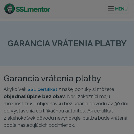
Kvalitné TLS/SSL certifikáty pre webové stránky a
internetové projekty.
MENU
GARANCIA VRÁTENIA PLATBY
Garancia vrátenia platby
Akýkoľvek
z našej ponuky si môžete
SSL certifikát
objednať úplne bez obáv
. Naši zákazníci majú
možnosť zrušiť objednávku bez udania dôvodu až 30 dní
od vystavenia certifikačnou autoritou. Ak certifikát
z akéhokoľvek dôvodu nevyhovuje, platba bude vrátená
podľa nasledujúcich podmienok.