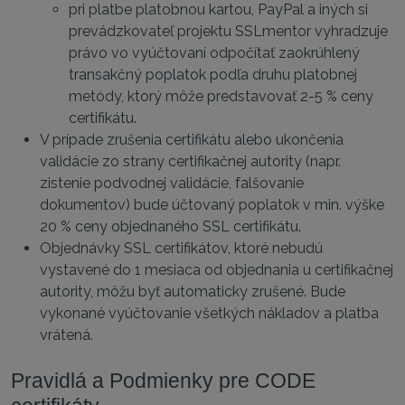
pri platbe platobnou kartou, PayPal a iných si
prevádzkovateľ projektu SSLmentor vyhradzuje
právo vo vyúčtovaní odpočítať zaokrúhlený
transakčný poplatok podľa druhu platobnej
metódy, ktorý môže predstavovať 2-5 % ceny
certifikátu.
V prípade zrušenia certifikátu alebo ukončenia
validácie zo strany certifikačnej autority (napr.
zistenie podvodnej validácie, falšovanie
dokumentov) bude účtovaný poplatok v min. výške
20 % ceny objednaného SSL certifikátu.
Objednávky SSL certifikátov, ktoré nebudú
vystavené do 1 mesiaca od objednania u certifikačnej
autority, môžu byť automaticky zrušené. Bude
vykonané vyúčtovanie všetkých nákladov a platba
vrátená.
Pravidlá a Podmienky pre CODE