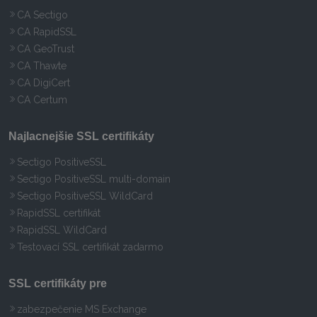
CA Sectigo
CA RapidSSL
CA GeoTrust
CA Thawte
CA DigiCert
CA Certum
Najlacnejšie SSL certifikáty
Sectigo PositiveSSL
Sectigo PositiveSSL multi-domain
Sectigo PositiveSSL WildCard
RapidSSL certifikát
RapidSSL WildCard
Testovací SSL certifikát zadarmo
SSL certifikáty pre
zabezpečenie MS Exchange