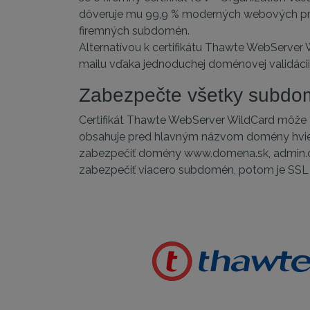
dôveruje mu 99,9 % moderných webových preh
firemných subdomén.
Alternatívou k certifikátu Thawte WebServer W
mailu vďaka jednoduchej doménovej validácii
Zabezpečte všetky subd
Certifikát Thawte WebServer WildCard môže
obsahuje pred hlavným názvom domény hvie
zabezpečiť domény www.domena.sk, admin.do
zabezpečiť viacero subdomén, potom je SSL c