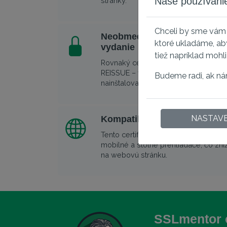
Naše používanie
stránky.
Chceli by sme vám 
Neobmedzené serverové lice
ktoré ukladáme, ab
vydanie
tiež napríklad mohl
Rovnaký certifikát môžete nainštalov
REISSUE – v prípade, že stratíte svo
Budeme radi, ak ná
nainštalovať certifikát, bude vám bez
NASTAVE
Kompatibilný so všetkými hl
Tento certifikát nesie najvyššiu kompa
mobilné a stolné prehliadače, čo zni
na webovú stránku.
SSLmentor 