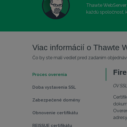
Thawte WebServer W
každú spoločnosť, 
Viac informácií o Thawte
Čo by ste mali vedieť pred zadaním objednávk
Fir
Proces overenia
OV SSL
Doba vystavenia SSL
Certif
Zabezpečené domény
dokume
Overen
Obnovenie certifikátu
adres
REISSUE certifikátu