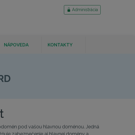
Administrácia
NÁPOVEDA
KONTAKTY
LDCARD
RD
t
ubdomén pod vašou hlavnou doménou. Jedná
možňuje zabezpečenie aj hlavnej domény a