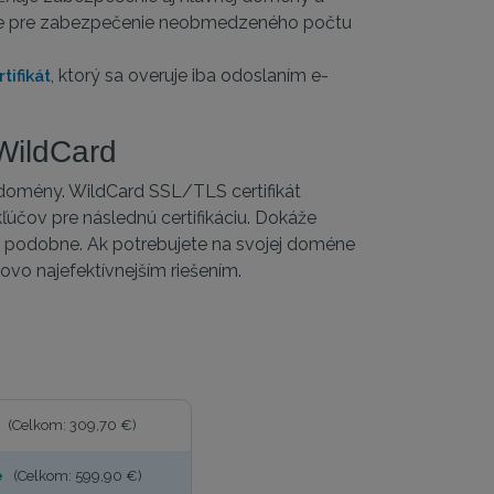
enie pre zabezpečenie neobmedzeného počtu
, ktorý sa overuje iba odoslaním e-
ifikát
WildCard
omény. WildCard SSL/TLS certifikát
kľúčov pre následnú certifikáciu. Dokáže
podobne. Ak potrebujete na svojej doméne
vo najefektívnejším riešením.
(Celkom: 309,70 €)
e
(Celkom: 599,90 €)