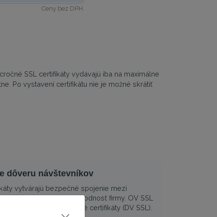
Ceny bez DPH.
ročné SSL certifikáty vydávajú iba na maximálne
e. Po vystavení certifikátu nie je možné skrátiť
e dôveru návštevníkov
ikáty vytvárajú bezpečné spojenie mezi
íkom a dokazujú dôveryhodnosť firmy. OV SSL
eryhodnejšie ako doménové certifikáty (DV SSL).