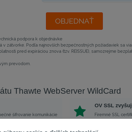
OBJEDNAŤ
 technická podpora k objednávke
 v zátvorke. Podľa najnovších bezpečnostných požiadaviek sa viac
platnosti pred expiráciou znova (tzv. REISSUE), samozrejme bezplatn
kovým prevodom.
fikátu Thawte WebServer WildCard
OV SSL zvyšuj
zpečné šifrovanie komunikácie
Firemné SSL certif
oločnosti, ktoré sú uvedené
serverom a zákazn
aždý návštevník webovej
certifikáty sú dôv