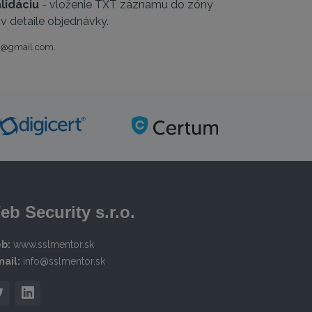
lidáciu
- vloženie TXT záznamu do zóny
 detaile objednávky.
no@gmail.com.
eb Security s.r.o.
b:
www.sslmentor.sk
ail:
info@sslmentor.sk