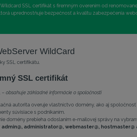
ildcard SSL certifikát s firemným overením od renomovanej c
ktorá uprednostňuje bezpečnosť a kvalitu zabezpečenia web
 WebServer WildCard
y SSL certifikátu.
emný SSL certifikát
 – obsahuje základné informácie o spoločnosti
ikačná autorita overuje vlastníctvo domény, ako aj spoločnosť 
nty súvisiace s podnikaním.
ie domény prebieha odoslaním e-mailovej správy na vybraný 
y
admin@, administrator@, webmaster@, hostmaster@