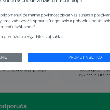
 súborov cookie a ďalších technológií
pripomenúť, že máme povinnosť získať váš súhlas s používa
ncie a opätovné
Zabezpečte n
y sme zabezpečili správne fungovanie a pohodlné používani
Jeden WildCard SS
i merať návštevnosť.
hlavnej domény (ro
ať na viacero serverov.
pred svoju doménu
j súkromný kľúč a bude ťažké
m pomôžete a vyjadríte svoj súhlas.
platne vydaný nový certifikát.
NIE
PRIJMÚT VŠETKO
avnými prehliadačmi
Technické pod
tibilitu prehliadačov pre
Certifikát formátu
žuje upozornenia pri prístupe
podporuje 2048-bi
256-bitové šifrovan
odporúča