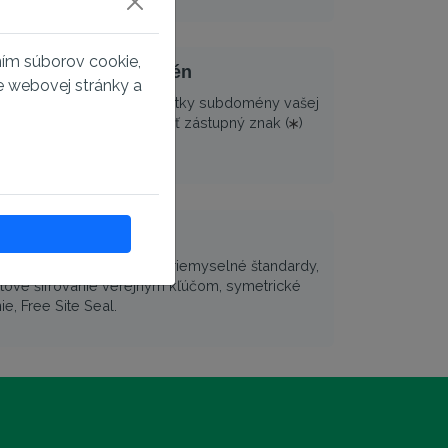
ním súborov cookie,
eobmedzene subdomén
e webovej stránky a
L certifikát zabezpečí všetky subdomény vašej
vnaká úroveň). Stačí pridať zástupný znak (
)
, napríklad
.domena.sk.
robnosti
 X.509 spĺňa softvérové a priemyselné štandardy,
tové šifrovanie verejným kľúčom, symetrické
ie, Free Site Seal.