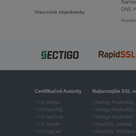
Namies
DNS. N
Viacročné objednávky
Poznámk
Certifikačné Autority
Najlacnejšie SSL ce
CA Sectigo
Sectigo PositiveSSL
CA RapidSSL
Sectigo PositiveSSL
CA GeoTrust
Sectigo PositiveSSL
CA Thawte
RapidSSL certifikát
CA DigiCert
RapidSSL WildCard