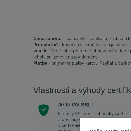
Cena zahŕňa:
získanie SSL certifikátu, základná
Predplatné
- konečná viacročná cena je uvedená
200
dní. Certifikát je potrebné obnovovať v dobe 
lehotu ani zmeniť názov domény.
Platba
- prijímame platby kartou, PayPal a ban
Vlastnosti a výhody certi
Je to OV SSL!
Firemný SSL certifikát poskytuje be
a obsahuje základné informácie o sp
v certifikáte a môže si ich pozrieť k