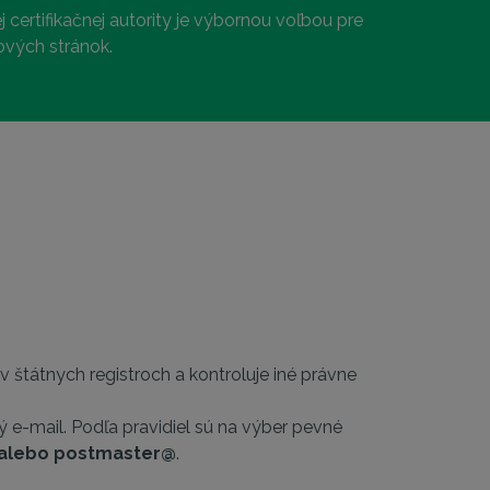
ertifikačnej autority je výbornou voľbou pre
ových stránok.
v štátnych registroch a kontroluje iné právne
e-mail. Podľa pravidiel sú na výber pevné
 alebo postmaster@
.