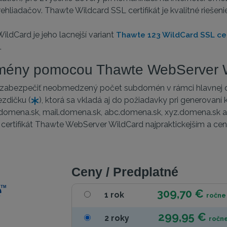
liadačov. Thawte Wildcard SSL certifikát je kvalitné rieš
ildCard je jeho lacnejší variant
Thawte 123 WildCard SSL cert
.
omény pomocou Thawte WebServer 
 zabezpečiť neobmedzený počet subdomén v rámci hlavnej d
zdičku (
), ktorá sa vkladá aj do požiadavky pri generovaní 
mena.sk, mail.domena.sk, abc.domena.sk, xyz.domena.sk a 
ertifikát Thawte WebServer WildCard najpraktickejším a ceno
Ceny / Predplatné
309,70 €
1 rok
ročne
299,95 €
2 roky
ročn