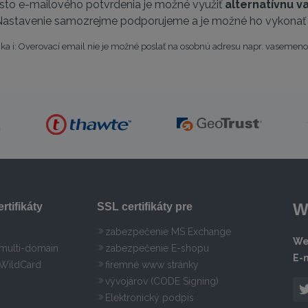
to e-mailového potvrdenia je možné využiť
alternatívnu va
astavenie samozrejme podporujeme a je možné ho vykonať v
a i: Overovací email nie je možné poslať na osobnú adresu napr. vaseme
W
rtifikáty
SSL certifikáty pre
zabezpečenie MS Exchange
We
 multi-domain
zabezpečenie E-shopu
E-m
 WildCard
firemné www stránky
vývojárov (CODE Signing)
Elektronický podpis