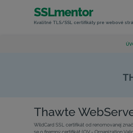
SSLmentor
Kvalitné TLS/SSL certifikáty pre webové strá
ÚV
THAWT
T
Thawte WebServer
WildCard SSL certifikát od renomovanej z
se o firemný certifikát (OV - Organization Va