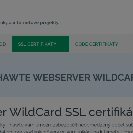
nky a internetové projekty.
OD
SSL CERTIFIKÁTY
CODE CERTIFIKÁTY
E WEBSERVER WI
HAWTE WEBSERVER WILDCA
 WildCard SSL certifiká
načky Thawte vám umožní zabezpečiť neobmedzený počet s
lidation) pre zvýšenie dôvery pri komunikácii na internete. U