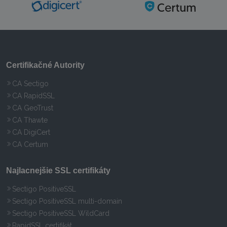
Certifikačné Autority
CA Sectigo
CA RapidSSL
CA GeoTrust
CA Thawte
CA DigiCert
CA Certum
Najlacnejšie SSL certifikáty
Sectigo PositiveSSL
Sectigo PositiveSSL multi-domain
Sectigo PositiveSSL WildCard
RapidSSL certifikát