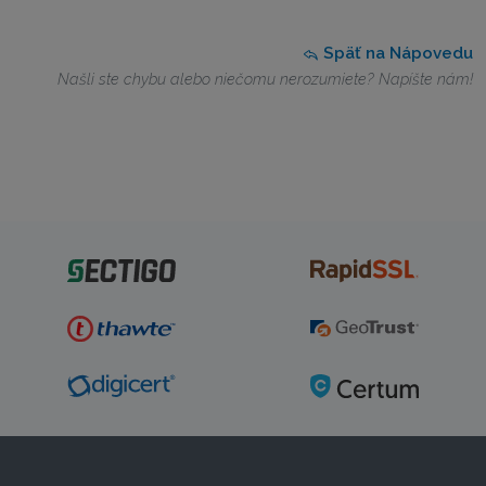
Späť na Nápovedu
Našli ste chybu alebo niečomu nerozumiete? Napíšte nám!