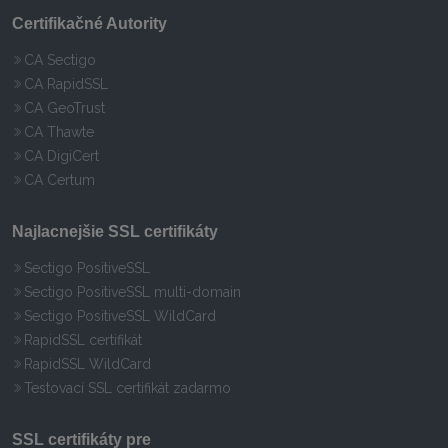
Certifikačné Autority
CA Sectigo
CA RapidSSL
CA GeoTrust
CA Thawte
CA DigiCert
CA Certum
Najlacnejšie SSL certifikáty
Sectigo PositiveSSL
Sectigo PositiveSSL multi-domain
Sectigo PositiveSSL WildCard
RapidSSL certifikát
RapidSSL WildCard
Testovací SSL certifikát zadarmo
SSL certifikáty pre