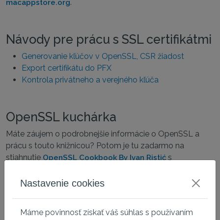
.
macappstore.org
Návody pre prácu s SSL certifikátmi
Generovanie kľúčov v OpenSSL, CSR žiadost
Export certifikátu do PFX
Kontrola privátneho a verejného kľúča
OpenSSL kuchárka
Máte záujem o podrobnejšie informácie o OpenSSL a
prácu s touto knižnicou? Potom je tu zadarmo na
stiahnutie
s
OpenSSL Cookbook By Ivan Ristić
vyčerpávajúcimi informáciami o vlastnostiach a
príkazoch tejto knižnice.
Nastavenie cookies
Máme povinnosť získať váš súhlas s používaním