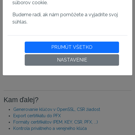
súborov cookie.
Budeme radi, ak nám pomôžete a vyjadríte svoj
súhlas.
PRIJMÚT VŠETKO
NASTAVENIE
Kam ďalej?
Generovanie kľúčov v OpenSSL, CSR žiadost
Export certifikátu do PFX
Formáty certifikátov (PEM, KEY, CSR, PFX, ...)
Kontrola privátneho a verejného kľúča