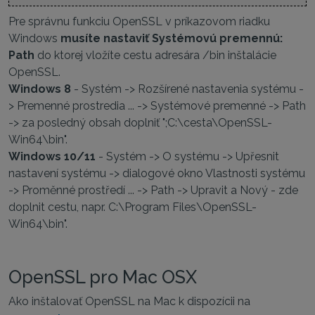
Pre správnu funkciu OpenSSL v príkazovom riadku
Windows
musíte nastaviť Systémovú premennú:
Path
do ktorej vložíte cestu adresára /bin inštalácie
OpenSSL.
Windows 8
- Systém -> Rozšírené nastavenia systému -
> Premenné prostredia ... -> Systémové premenné -> Path
-> za posledný obsah doplniť ";C:\cesta\OpenSSL-
Win64\bin".
Windows 10/11
- Systém -> O systému -> Upřesnit
nastavení systému -> dialogové okno Vlastnosti systému
-> Proměnné prostředí ... -> Path -> Upravit a Nový - zde
doplnit cestu, napr. C:\Program Files\OpenSSL-
Win64\bin".
OpenSSL pro Mac OSX
Ako inštalovať OpenSSL na Mac k dispozícii na