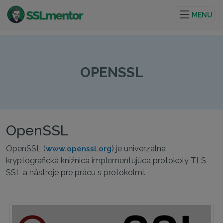
Kvalitné TLS/SSL certifikáty pre webové stránky a
internetové projekty.
MENU
OPENSSL
OpenSSL
OpenSSL (
) je univerzálna
www.openssl.org
kryptografická knižnica implementujúca protokoly TLS,
SSL a nástroje pre prácu s protokolmi.