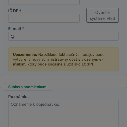
IČ DPH
Overiť v
systéme VIES
E-mail
Upozornenie:
Na základe fakturačných údajov bude
vytvorený nový administratívny účet s vloženým e-
mailom, ktorý bude súčasne slúžiť ako
LOGIN
.
Súhlas s podmienkami
Poznámka