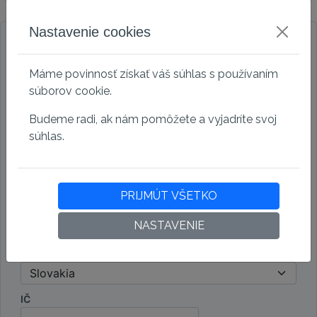
Fakturačné údaje
Nastavenie cookies
Firemný účet
Osobný účet
Máme povinnosť získať váš súhlas s používaním
Spoločnost
súborov cookie.
Budeme radi, ak nám pomôžete a vyjadríte svoj
Ulica
súhlas.
PSČ
PRIJMÚT VŠETKO
Mesto
NASTAVENIE
Štát
IČ