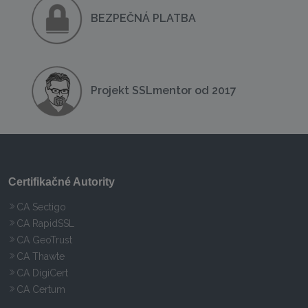
BEZPEČNÁ PLATBA
Projekt SSLmentor od 2017
Certifikačné Autority
CA Sectigo
CA RapidSSL
CA GeoTrust
CA Thawte
CA DigiCert
CA Certum