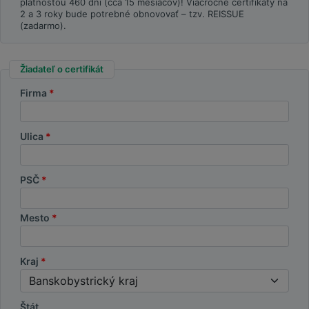
platnosťou 460 dní (cca 15 mesiacov)! Viacročné certifikáty na
2 a 3 roky bude potrebné obnovovať – tzv. REISSUE
(zadarmo).
Žiadateľ o certifikát
Firma
Ulica
PSČ
Mesto
Kraj
Štát