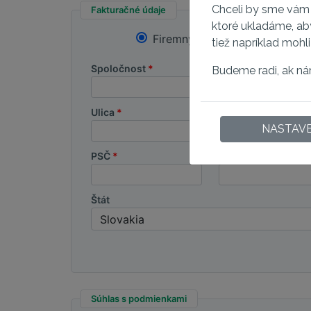
Chceli by sme vám 
Fakturačné údaje
ktoré ukladáme, ab
Firemný účet
tiež napríklad mohl
Spoločnost
Budeme radi, ak ná
Ulica
NASTAVE
PSČ
Mesto
Štát
Súhlas s podmienkami