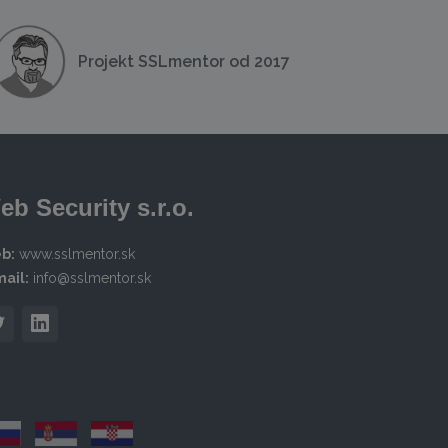
Projekt SSLmentor od 2017
eb Security s.r.o.
b:
www.sslmentor.sk
ail:
info@sslmentor.sk