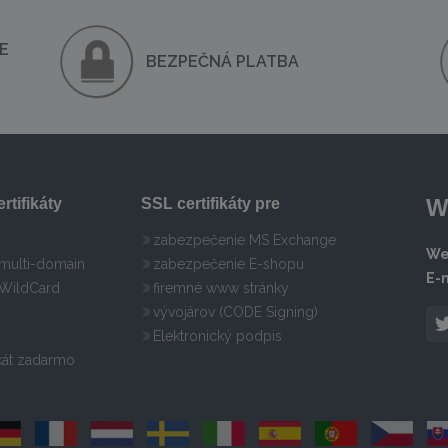
E
BEZPEČNÁ PLATBA
W
rtifikáty
SSL certifikáty pre
zabezpečenie MS Exchange
We
 multi-domain
zabezpečenie E-shopu
E-m
 WildCard
firemné www stránky
vývojárov (CODE Signing)
Elektronický podpis
ikát zadarmo