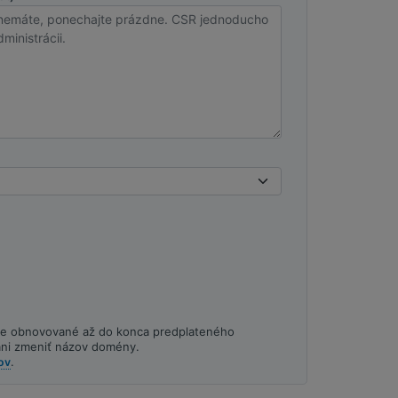
elne obnovované až do konca predplateného
a ani zmeniť názov domény.
.
ov