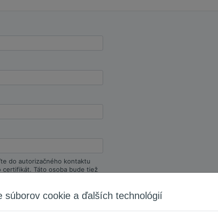
ďte do autorizačného kontaktu
certifikát. Táto osoba bude tiež
hodné
 súborov cookie a ďalších technológií