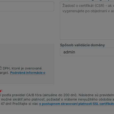
Spôsob validácie domény
Č DPH, ktoré je overované
arge).
Podrobné informácie o
y:
ní podľa pravidiel CA/B fóra (aktuálne do 200 dní). Následne sú pravid
 je možné skrátiť jeho platnosť, požiadať o vrátenie nevyužitého obdobi
 47 dní! Prečítajte si viac
o postupnom skracovaní platnosti SSL certifikát