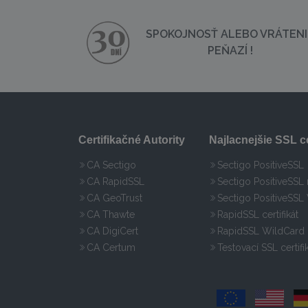
SPOKOJNOSŤ ALEBO VRÁTENI
PEŇAZÍ !
Certifikačné Autority
Najlacnejšie SSL ce
CA Sectigo
Sectigo PositiveSSL
CA RapidSSL
Sectigo PositiveSSL
CA GeoTrust
Sectigo PositiveSSL
CA Thawte
RapidSSL certifikát
CA DigiCert
RapidSSL WildCard
CA Certum
Testovací SSL certif