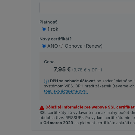
Platnosť
1 rok
Nový certifikát?
ANO
Obnova (Renew)
Cena
7,95 €
(9,78 € s DPH)
DPH sa nebude účtovať
po zadaní platného I
systémom VIES. DPH hradí zákazník (reverse-ch
tom, ako účtujeme DPH.
Dôležité informácie pre webové SSL certifikát
SSL certifikáty sú vydávané na maximálny počet d
obdobia (tzv. REISSUE). Po vydaní certifikátu nie
›› Od marca 2029
sa platnosť certifikátov skráti na