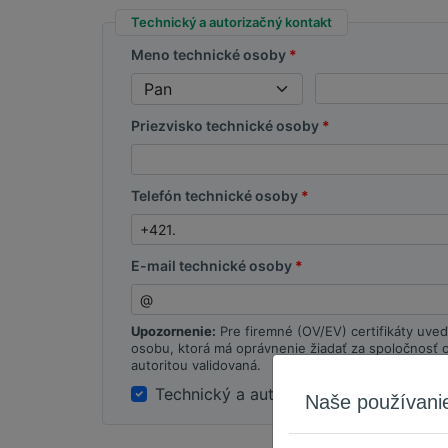
Technický a autorizačný kontakt
Meno technické osoby
Priezvisko technické osoby
Telefón technické osoby
E-mail technické osoby
Upozornenie:
Pre firemné (OV/EV) certifikáty uve
osobu, ktorá má oprávnenie žiadať za spoločnosť o 
autoritou validovaná.
Technický a autorizačný kontakt sú z
Naše používanie