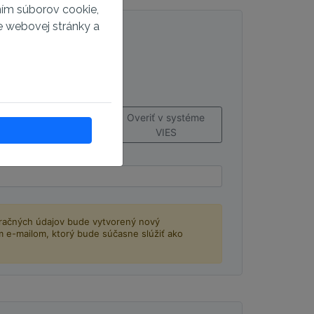
ním súborov cookie,
e webovej stránky a
Overiť v systéme
VIES
račných údajov bude vytvorený nový
m e-mailom, ktorý bude súčasne slúžiť ako