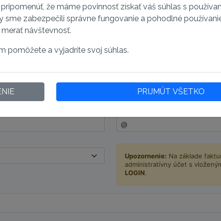
pripomenúť, že máme povinnosť získať váš súhlas s používa
y sme zabezpečili správne fungovanie a pohodlné používani
Osobný účet
i merať návštevnosť.
IČ
m pomôžete a vyjadríte svoj súhlas.
IČ DPH
NIE
PRIJMÚT VŠETKO
E-mail
Upozornenie:
Na základe faktu
administratívny účet s vložený
LOGIN
.