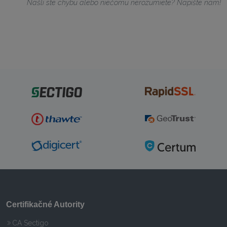
Našli ste chybu alebo niečomu nerozumiete? Napíšte nám!
Certifikačné Autority
CA Sectigo