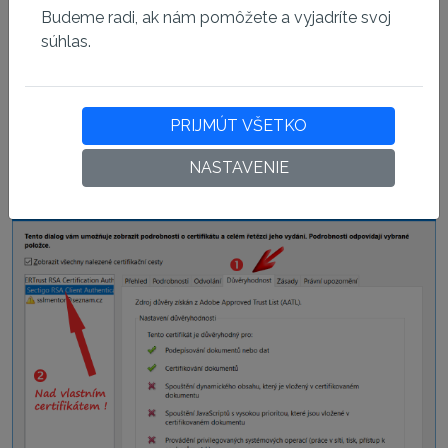
Osobné certifikáty CA Sectigo - Sectigo RSA Client
Budeme radi, ak nám pomôžete a vyjadríte svoj
Authentication and Secure Email CA
súhlas.
Osobné certifikáty DigiCert - DigiCert SHA2 Assured ID
CA
Zvoľte záložku
"Dôveryhodnosť"
a tu tlačidlo
"Pridať k
PRIJMÚT VŠETKO
dôveryhodným certifikátom..."
.
NASTAVENIE