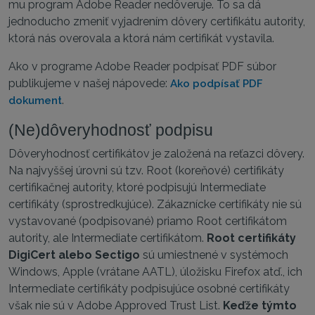
mu program Adobe Reader nedôveruje. To sa dá
jednoducho zmeniť vyjadrením dôvery certifikátu autority,
ktorá nás overovala a ktorá nám certifikát vystavila.
Ako v programe Adobe Reader podpísať PDF súbor
publikujeme v našej nápovede:
Ako podpísať PDF
.
dokument
(Ne)dôveryhodnosť podpisu
Dôveryhodnosť certifikátov je založená na reťazci dôvery.
Na najvyššej úrovni sú tzv. Root (koreňové) certifikáty
certifikačnej autority, ktoré podpisujú Intermediate
certifikáty (sprostredkujúce). Zákaznícke certifikáty nie sú
vystavované (podpisované) priamo Root certifikátom
autority, ale Intermediate certifikátom.
Root certifikáty
DigiCert alebo Sectigo
sú umiestnené v systémoch
Windows, Apple (vrátane AATL), úložisku Firefox atď., ich
Intermediate certifikáty podpisujúce osobné certifikáty
však nie sú v Adobe Approved Trust List.
Keďže týmto