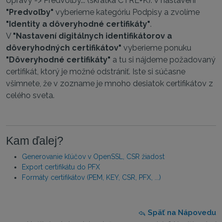
Úpravy -> Predvoľby... (skratka CTRL+K). V nastavení
"Predvoľby"
vyberieme kategóriu Podpisy a zvolíme
"Identity a dôveryhodné certifikáty"
.
V
"Nastavení digitálnych identifikátorov a
dôveryhodných certifikátov"
vyberieme ponuku
"Dôveryhodné certifikáty"
a tu si nájdeme požadovaný
certifikát, ktorý je možné odstrániť. Iste si súčasne
všimnete, že v zozname je mnoho desiatok certifikátov z
celého sveta.
Kam ďalej?
Generovanie kľúčov v OpenSSL, CSR žiadost
Export certifikátu do PFX
Formáty certifikátov (PEM, KEY, CSR, PFX, ...)
Späť na Nápovedu