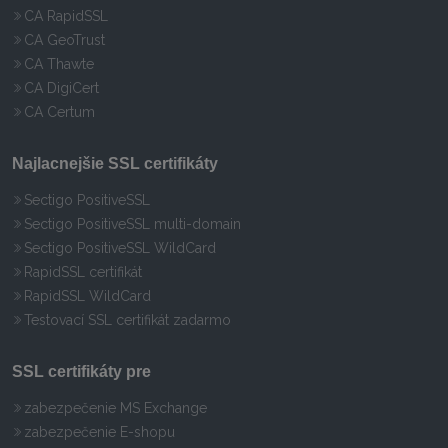
CA RapidSSL
CA GeoTrust
CA Thawte
CA DigiCert
CA Certum
Najlacnejšie SSL certifikáty
Sectigo PositiveSSL
Sectigo PositiveSSL multi-domain
Sectigo PositiveSSL WildCard
RapidSSL certifikát
RapidSSL WildCard
Testovací SSL certifikát zadarmo
SSL certifikáty pre
zabezpečenie MS Exchange
zabezpečenie E-shopu