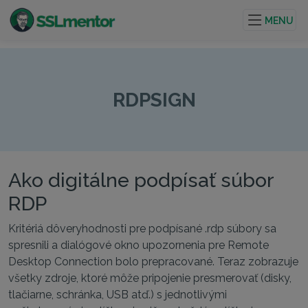
Kvalitné TLS/SSL certifikáty pre webové stránky a
internetové projekty.
MENU
RDPSIGN
Ako digitálne podpísať súbor
RDP
Kritériá dôveryhodnosti pre podpísané .rdp súbory sa
spresnili a dialógové okno upozornenia pre Remote
Desktop Connection bolo prepracované. Teraz zobrazuje
všetky zdroje, ktoré môže pripojenie presmerovať (disky,
tlačiarne, schránka, USB atď.) s jednotlivými