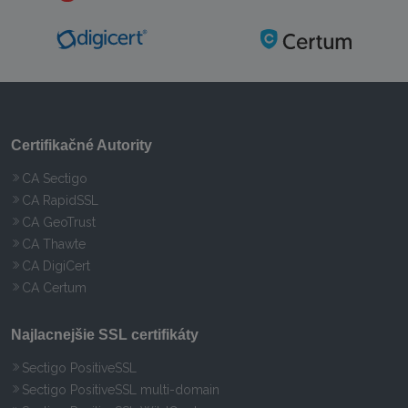
Certifikačné Autority
CA Sectigo
CA RapidSSL
CA GeoTrust
CA Thawte
CA DigiCert
CA Certum
Najlacnejšie SSL certifikáty
Sectigo PositiveSSL
Sectigo PositiveSSL multi-domain