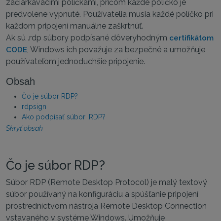
začiarkavacími políčkami, pričom každé políčko je
predvolene vypnuté. Používatelia musia každé políčko pri
každom pripojení manuálne zaškrtnúť.
Ak sú .rdp súbory podpísané dôveryhodným
certifikátom
, Windows ich považuje za bezpečné a umožňuje
CODE
používateľom jednoduchšie pripojenie.
Obsah
Čo je súbor RDP?
rdpsign
Ako podpísať súbor .RDP?
Skryť obsah
Čo je súbor RDP?
Súbor RDP (Remote Desktop Protocol) je malý textový
súbor používaný na konfiguráciu a spúšťanie pripojení
prostredníctvom nástroja Remote Desktop Connection
vstavaného v systéme Windows. Umožňuje