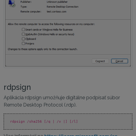
rdpsign
Aplikácia rdpsign umožňuje digitálne podpísať súbor
Remote Desktop Protocol (.rdp).
rdpsign /sha256
[/q | /v |] [/l]