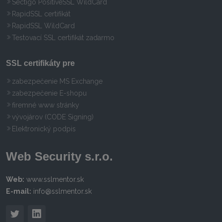
Sectigo PositiveSSL WildCard
RapidSSL certifikát
RapidSSL WildCard
Testovací SSL certifikát zadarmo
SSL certifikáty pre
zabezpečenie MS Exchange
zabezpečenie E-shopu
firemné www stránky
vývojárov (CODE Signing)
Elektronický podpis
Web Security s.r.o.
Web:
www.sslmentor.sk
E-mail:
info@sslmentor.sk