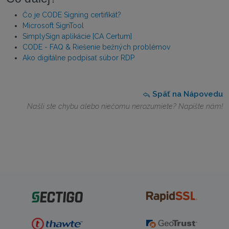
Čo je CODE Signing certifikát?
Microsoft SignTool
SimplySign aplikácie [CA Certum]
CODE - FAQ & Riešenie bežných problémov
Ako digitálne podpísať súbor RDP
Späť na Nápovedu
Našli ste chybu alebo niečomu nerozumiete? Napíšte nám!