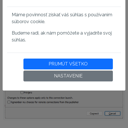
dôveryhodného dodávateľa a jednoducho nadviazať
pripojenie bez zbytočných obáv.
Máme povinnosť získať váš súhlas s používaním
súborov cookie.
Budeme radi, ak nám pomôžete a vyjadríte svoj
súhlas.
PRIJMÚT VŠETKO
NASTAVENIE